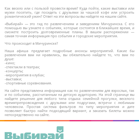
Как весело или с пользой провести время? Куда пойти, какие выставки или
музеи посетить, где посидеть с друзьями за чашкой кофе или устроить
романтический ужин? Ответ на эти вопросы вы найдете на нашем сайте.
«Выбирай» — это гид по развлечениям и заведениям Мичуринска. С его
помощью вы узнаете о событиях, которые состоятся в ближайшее время, и
сможете построить долговременные планы. В вашем распоряжении —
самая точная информация про события и городские мероприятия.
Что происходит в Мичуринске?
Наша афиша предлагает подробные анонсы мероприятий. Какие бы
развлечения вам ни нравились, вы обязательно найдете то, что вам по
душе:
-кино;
-спектакли в театрах;
-концерты;
-мероприятия в клубах;
-выставки;
-спортивные соревнования.
На сайте представлена информация как по развлечениям для взрослых, так
и по событиям, рассчитанным на детскую аудиторию. На этой странице вы
найдете решение для любого типа отдыха: семейной прогулки, веселого
времяпрепровождения с друзьями или подругами, встречи с любимым
человеком. Простая система фильтров по типу мероприятия и дате
позволяет быстро найти подходящий вариант, а заказать билеты можно
непосредственно на сайте.