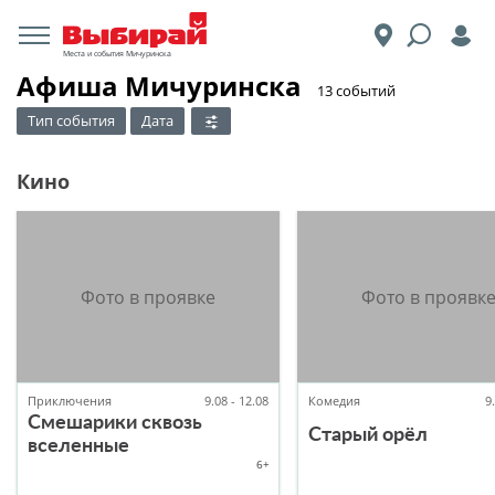
Места и события Мичуринска
Афиша Мичуринска
​13 событий
Тип события
Дата
Кино
Приключения
9.08 - 12.08
Комедия
9
Смешарики сквозь
Старый орёл
вселенные
6+