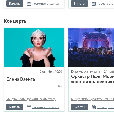
Билеты
Билеты
посмотреть сеансы
посмотреть
Концерты
12 октября, 19:00
Классическая музыка
24 нояб
Оркестр Поля Мори
Елена Ваенга
золотая коллекция 
16+
репертуара
Мичуринский драматический театр
Мичуринский драматический т
Билеты
Билеты
посмотреть сеансы
посмотреть