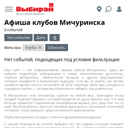
Места и события Мичуринска
Афиша клубов Мичуринска
0 событий
Тип события
Дата
Фильтры:
Клубы
Сбросить
×
Нет событий, подходящих под условия фильтрации
Наш сайт — это информативная афиша клубов Мичуринска. Здесь вы
найдете подробную информацию о самых зажигательных дискотеках,
горячих вечеринках, тематических вечерах и других мероприятиях,
которые ожидаются в ближайшем будущем. Если вы не знаете, как весело
провести время, просто почитайте на этой странице сайта про концерты в
городских клубах — сегодня вы обязательно найдете, как развлечься.
В Мичуринске есть множество клубов на любой вкус. Благодаря этому
каждый подберет вариант, который придется по душе именно ему. Что вам
больше нравится? Современная танцевальная музыка, рок, джаз или что-то
еще? Воспользуйтесь простой системой фильтров и несложной поисковой
системой, чтобы выбрать самое интересное мероприятие.
Клубы Мичуринска сегодня: отличное времяпрепровождение.
С нашей помощью вы можете выбрать тот тип отдыха, который поможет
вам получить максимум приятных эмоций. Вы предпочитаете танцевать