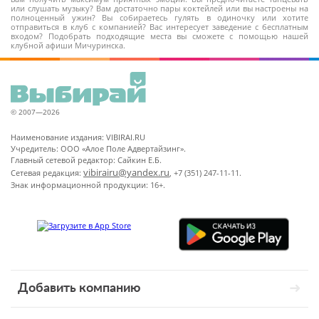
или слушать музыку? Вам достаточно пары коктейлей или вы настроены на
полноценный ужин? Вы собираетесь гулять в одиночку или хотите
отправиться в клуб с компанией? Вас интересует заведение с бесплатным
входом? Подобрать подходящие места вы сможете с помощью нашей
клубной афиши Мичуринска.
© 2007—2026
Наименование издания: VIBIRAI.RU
Учредитель: ООО «Алое Поле Адвертайзинг».
Главный сетевой редактор: Сайкин Е.Б.
vibirairu@yandex.ru
Сетевая редакция:
, +7 (351) 247-11-11.
Знак информационной продукции: 16+.
Добавить компанию